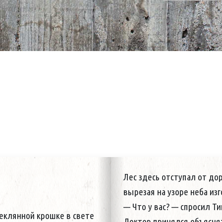
Лес здесь отступал от до
— Дальше я сам. — говори
вырезая на узоре неба из
заклинившей двери.
— Что у вас? — спросил Ти
— Хорошо, Иван Ильич. — 
теклянной крошке в свете
Доктор принялся объясня
скорой.