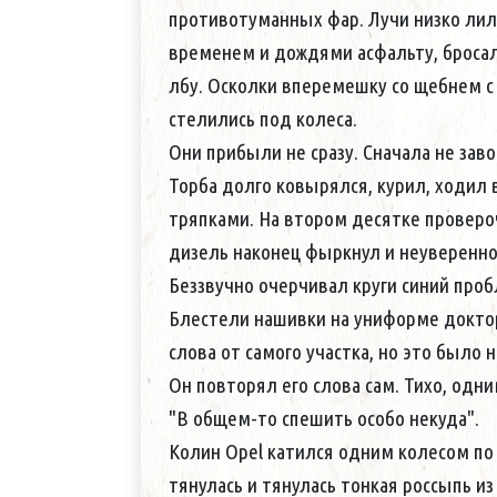
противотуманных фар. Лучи низко ли
временем и дождями асфальту, броса
лбу. Осколки вперемешку со щебнем с
стелились под колеса.
Они прибыли не сразу. Сначала не зав
Торба долго ковырялся, курил, ходил 
тряпками. На втором десятке проверо
дизель наконец фыркнул и неуверенно
Беззвучно очерчивал круги синий про
Блестели нашивки на униформе докторо
слова от самого участка, но это было 
Он повторял его слова сам. Тихо, одни
"В общем-то спешить особо некуда".
Колин Opel катился одним колесом по 
тянулась и тянулась тонкая россыпь из