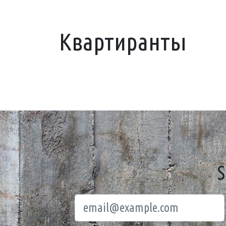
Квартиранты
S
Email
ui.f