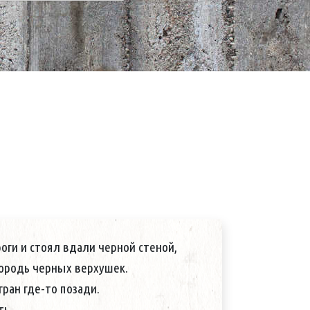
роги и стоял вдали черной стеной,
т человек, просовываясь в окно
городь черных верхушек.
гран где-то позади.
робко соглашается пьяный врач из
ть.