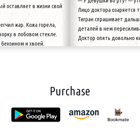
— У девушки во рту? — ут
 оставляет в жизни свой
Лицо доктора озаряется т
Тигран спрашивает дальше
егчил жар. Кожа горела,
деталей в нем пересилив
ворку в лобовом стекле.
Доктор опять довольно к
 бензином и хвоей.
Purchase