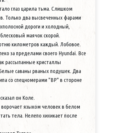
тало глаз царила тьма. Слишком
нец узнает нового гостя. Иван Ильич
в. Только два высвеченных фарами
оанатом.
хполосной дороги и холодный,
пит — обжегся своим кофе.
облесковый маячок скорой.
он переходит на доверительный шепот.
сотню километров каждый. Лобовое.
жется.
леко за пределами своего Hyundai. Все
ликается от машины паталогоанатом. —
как рассыпанные кристаллы
соной.
 Белые саваны рваных подушек. Два
итель не прогоняет, судя по всему
па со спецномерами "ВР" в стороне
ет телефон, понемногу выводя
сказал он Коле.
удремы.
 ворочает языком человек в белом
 экране и Ковбой вдруг со всей
тать тела. Нелепо хихикает после
одня поспать уже не удастся...