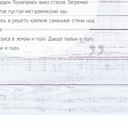
адки. Посыпались вниз стекла. Загремел
тов пустой металлический чан.
ись в решето хлипкие саманные стены над
й.
ался в землю и полз. Дышал пылью и полз.
ю и полз.