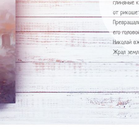
глиняные к
от рикоше
Превращал
его голово
Николай вж
Жрал земл