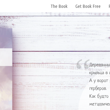
The Book
Get Book Free
Деревянны
крыльца в 
А у ворот
герберов.
Как будто
металличес