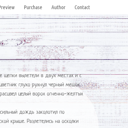
Preview
Purchase
Author
Contact
е щепки вылетели в двух местах и с
цветник глухо рухнул черный мешок.
 расцвел целый ворох огненно-желтых
 сильный дождь заколотил по
кой крыше. Разлетелись на осколки