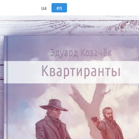
ua
en