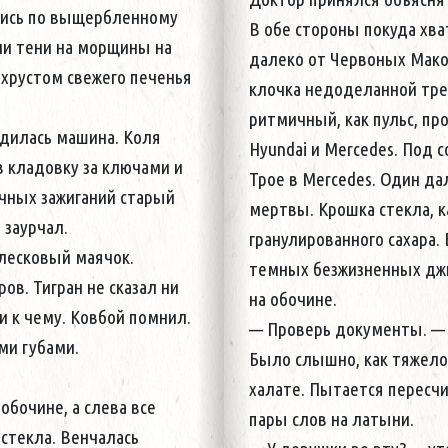
лись по выщербленному
В обе стороны покуда хва
Услышав имя, Ковбой нако
ли тени на морщины на
далеко от Червоных Мако
Тихий — местный патолог
 хрустом свежего печенья
клочка недоделанной тре
Подходит Коля Торба, ши
ритмичный, как пульс, пр
— Макс, там в мерсе, — 
одилась машина. Коля
Hyundai и Mercedes. Под 
— В мерсе губернатор, ка
в кладовку за ключами и
Трое в Mercedes. Один да
— Вам не кажется! — отк
чных зажиганий старый
мертвы. Крошка стекла, 
Ханыгин, собственной пер
 заурчал.
гранулированного сахара.
Паталогоанатома телохран
блесковый маячок.
темных безжизненных джи
они знакомы.
в. Тигран не сказал ни
на обочине.
В кармане плаща вибриру
ни к чему. Ковбой помнил.
— Проверь документы. — 
Ковбоя из состояния пол
ми губами.
Было слышно, как тяжело
"Мэр" — высвечивается на
халате. Пытается пересчи
горечью осознает, что сег
обочине, а слева все
пары слов на латыни.
 стекла. Венчалась