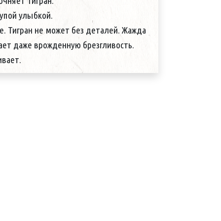
очняет Тигран.
упой улыбкой.
. Тигран не может без деталей. Жажда
ает даже врожденную брезгливость.
ивает.